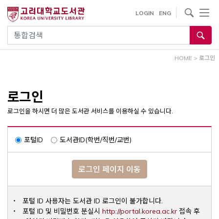
내
사이트내 검색
LOGIN
ENG
용
으
통합검색
로
건
HOME
>
로그인
너
뛰
기
로그인
로그인을 하시면 더 많은 도서관 서비스를 이용하실 수 있습니다.
포털ID
도서관ID(학번/직번/교번)
로그인 페이지 이동
포털 ID 사용자는 도서관 ID 로그인이 불가합니다.
Opens a ne
포털 ID 및 비밀번호 분실시
http://portal.korea.ac.kr
접속 후