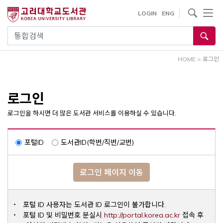
내
사이트내 검색
LOGIN
ENG
용
으
통합검색
로
건
HOME
>
로그인
너
뛰
기
로그인
로그인을 하시면 더 많은 도서관 서비스를 이용하실 수 있습니다.
포털ID
도서관ID(학번/직번/교번)
로그인 페이지 이동
포털 ID 사용자는 도서관 ID 로그인이 불가합니다.
Opens a ne
포털 ID 및 비밀번호 분실시
http://portal.korea.ac.kr
접속 후