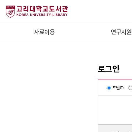
내
용
으
로
자료이용
연구지원
건
너
뛰
기
로그인
포털ID