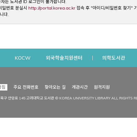
용자는 도서관 ID 로그인이 불가합니다.
Opens a new window
및 비밀번호 분실시
http://portal.korea.ac.kr
접속 후 "아이디/비밀번호 찾기" 
니다.
dow
Opens a new window
Opens a new window
Opens a new window
Open
KOCW
외국학술지원센터
의학도서관
시설이용
커뮤니티
Opens a new
방침
주요 전화번호
찾아오는 길
개관시간
원격지원
s a new window
시설찾기
도서관 소식
성북구 안암로 145 고려대학교 도서관 © KOREA UNIVERSITY LIBRARY ALL RIGHTS R
Opens a new window
시설·좌석 예약·현황
공지사항
중앙도서관
보도자료
중앙도서관(대학원)
홍보자료
학술정보관(CDL)
현황·통계
과학도서관
FAQ & QnA