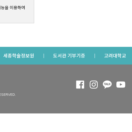
기능을 이용하여
s a new window
Opens a new window
Opens a new windo
Op
세종학술정보원
도서관 기부기증
고려대학교
나의공간
Opens a new window
Opens a new 
Opens a
Op
 window
내정보
ESERVED.
내서재
개인공지
이용자정보 관리
연회비·이용증
이용현황