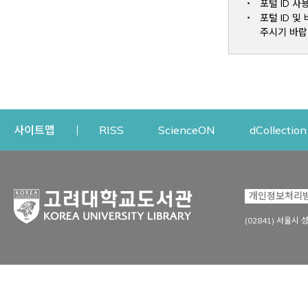
포털 ID 사
포털 ID 
주시기 바랍
Opens a new window
Opens a new win
사이트맵
RISS
ScienceON
dCollection
자료이용
연구지원
개인정보처리
Open
자료찾기
연구지원 서비스
(02841) 서울시 
상세검색
정보이용교육
강의수업자료
학술지 등재/평가 정보
데이터베이스
투고 저널 추천
전자저널
연구 동향 분석
전자책·이러닝
오픈액세스 출판 지원