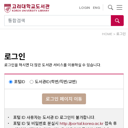
내
사이트내 검색
LOGIN
ENG
용
으
통합검색
로
건
HOME
>
로그인
너
뛰
기
로그인
로그인을 하시면 더 많은 도서관 서비스를 이용하실 수 있습니다.
포털ID
도서관ID(학번/직번/교번)
로그인 페이지 이동
포털 ID 사용자는 도서관 ID 로그인이 불가합니다.
Opens a ne
포털 ID 및 비밀번호 분실시
http://portal.korea.ac.kr
접속 후