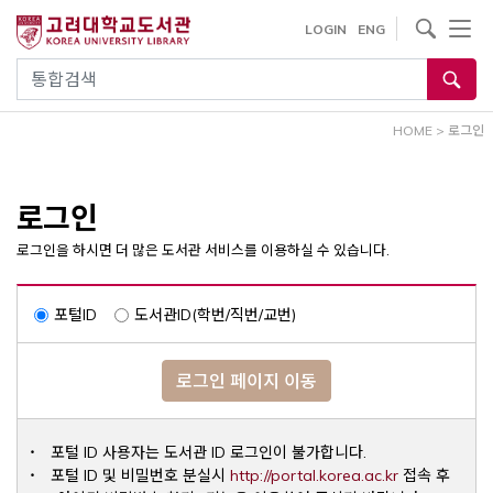
내
사이트내 검색
LOGIN
ENG
용
으
통합검색
로
건
HOME
>
로그인
너
뛰
기
로그인
로그인을 하시면 더 많은 도서관 서비스를 이용하실 수 있습니다.
포털ID
도서관ID(학번/직번/교번)
로그인 페이지 이동
포털 ID 사용자는 도서관 ID 로그인이 불가합니다.
Opens a ne
포털 ID 및 비밀번호 분실시
http://portal.korea.ac.kr
접속 후