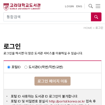
내
사이트내 검색
LOGIN
ENG
용
으
통합검색
로
건
HOME
>
로그인
너
뛰
기
로그인
로그인을 하시면 더 많은 도서관 서비스를 이용하실 수 있습니다.
포털ID
도서관ID(학번/직번/교번)
로그인 페이지 이동
포털 ID 사용자는 도서관 ID 로그인이 불가합니다.
Opens a ne
포털 ID 및 비밀번호 분실시
http://portal.korea.ac.kr
접속 후