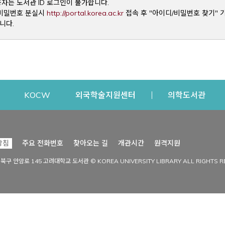
용자는 도서관 ID 로그인이 불가합니다.
Opens a new window
및 비밀번호 분실시
http://portal.korea.ac.kr
접속 후 "아이디/비밀번호 찾기" 
니다.
dow
Opens a new window
Opens a new window
Opens a new window
Open
KOCW
외국학술지원센터
의학도서관
시설이용
커뮤니티
Opens a new
방침
주요 전화번호
찾아오는 길
개관시간
원격지원
s a new window
시설찾기
도서관 소식
성북구 안암로 145 고려대학교 도서관 © KOREA UNIVERSITY LIBRARY ALL RIGHTS R
Opens a new window
시설·좌석 예약·현황
공지사항
중앙도서관
보도자료
중앙도서관(대학원)
홍보자료
학술정보관(CDL)
현황·통계
과학도서관
FAQ & QnA