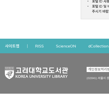
포털 ID 사
포털 ID 
주시기 바랍
Opens a new window
Opens a new win
사이트맵
RISS
ScienceON
dCollection
자료이용
연구지원
개인정보처리
Open
자료찾기
연구지원 서비스
(02841) 서울시 
상세검색
정보이용교육
강의수업자료
학술지 등재/평가 정보
데이터베이스
투고 저널 추천
전자저널
연구 동향 분석
전자책·이러닝
오픈액세스 출판 지원