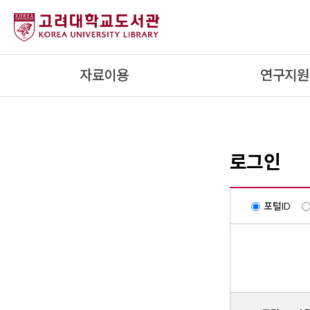
내
용
으
로
자료이용
연구지원
건
너
뛰
기
로그인
포털ID