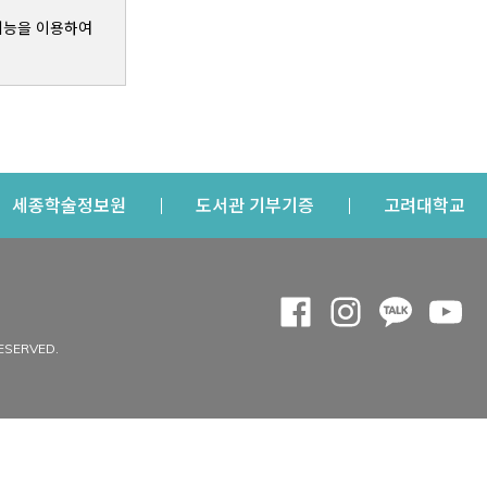
기능을 이용하여
s a new window
Opens a new window
Opens a new windo
Op
세종학술정보원
도서관 기부기증
고려대학교
나의공간
Opens a new window
Opens a new 
Opens a
Op
 window
내정보
ESERVED.
내서재
개인공지
이용자정보 관리
연회비·이용증
이용현황