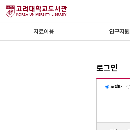
내
용
으
로
자료이용
연구지원
건
너
뛰
기
로그인
포털ID