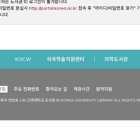
용자는 도서관 ID 로그인이 불가합니다.
Opens a new window
및 비밀번호 분실시
http://portal.korea.ac.kr
접속 후 "아이디/비밀번호 찾기" 
니다.
dow
Opens a new window
Opens a new window
Opens a new window
Open
KOCW
외국학술지원센터
의학도서관
시설이용
커뮤니티
Opens a new
방침
주요 전화번호
찾아오는 길
개관시간
원격지원
s a new window
시설찾기
도서관 소식
성북구 안암로 145 고려대학교 도서관 © KOREA UNIVERSITY LIBRARY ALL RIGHTS R
Opens a new window
시설·좌석 예약·현황
공지사항
중앙도서관
보도자료
중앙도서관(대학원)
홍보자료
학술정보관(CDL)
현황·통계
과학도서관
FAQ & QnA