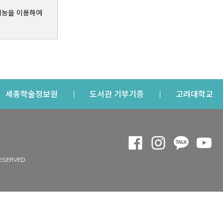
기능을 이용하여
s a new window
Opens a new window
Opens a new windo
Op
세종학술정보원
도서관 기부기증
고려대학교
나의공간
Opens a new window
Opens a new 
Opens a
Op
 window
내정보
ESERVED.
내서재
개인공지
이용자정보 관리
연회비·이용증
이용현황