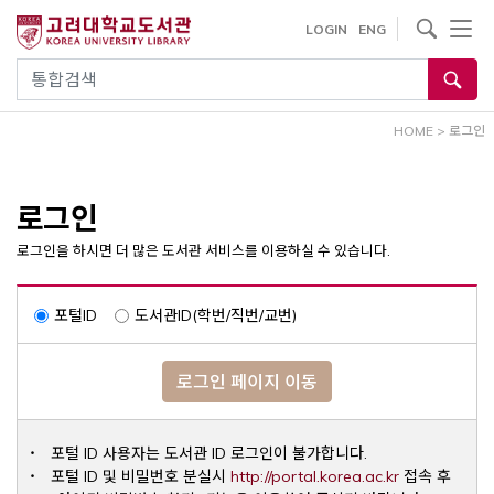
내
사이트내 검색
LOGIN
ENG
용
으
통합검색
로
건
HOME
>
로그인
너
뛰
기
로그인
로그인을 하시면 더 많은 도서관 서비스를 이용하실 수 있습니다.
포털ID
도서관ID(학번/직번/교번)
로그인 페이지 이동
포털 ID 사용자는 도서관 ID 로그인이 불가합니다.
Opens a ne
포털 ID 및 비밀번호 분실시
http://portal.korea.ac.kr
접속 후