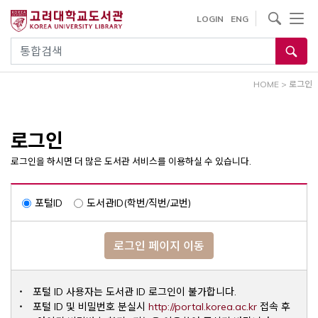
내
사이트내 검색
LOGIN
ENG
용
으
통합검색
로
건
HOME
>
로그인
너
뛰
기
로그인
로그인을 하시면 더 많은 도서관 서비스를 이용하실 수 있습니다.
포털ID
도서관ID(학번/직번/교번)
로그인 페이지 이동
포털 ID 사용자는 도서관 ID 로그인이 불가합니다.
Opens a ne
포털 ID 및 비밀번호 분실시
http://portal.korea.ac.kr
접속 후