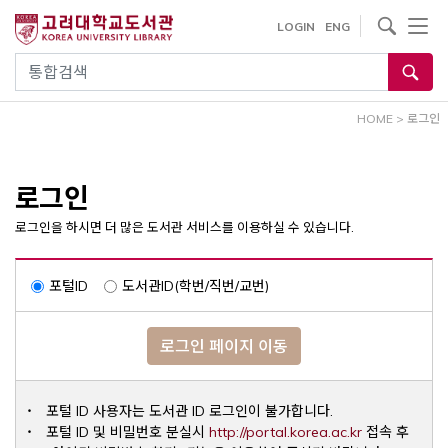
내
사이트내 검색
LOGIN
ENG
용
으
통합검색
로
건
HOME
>
로그인
너
뛰
기
로그인
로그인을 하시면 더 많은 도서관 서비스를 이용하실 수 있습니다.
포털ID
도서관ID(학번/직번/교번)
로그인 페이지 이동
포털 ID 사용자는 도서관 ID 로그인이 불가합니다.
Opens a ne
포털 ID 및 비밀번호 분실시
http://portal.korea.ac.kr
접속 후