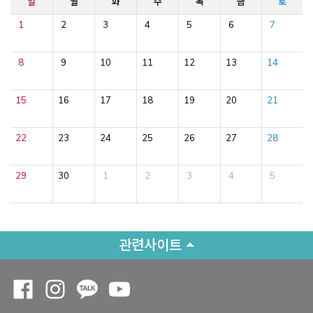
일
월
화
수
목
금
토
1
2
3
4
5
6
7
8
9
10
11
12
13
14
15
16
17
18
19
20
21
22
23
24
25
26
27
28
29
30
1
2
3
4
5
관련사이트
Opens a new window
Opens a new window
Opens a new window
Opens a new window