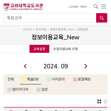
내
사이트내 검색
LOGIN
ENG
용
으
통합검색
로
건
HOME
>
연구지원
>
정보이용교육_New
>
교육일정
너
정보이용교육_New
뛰
기
교육일정
수업지원교육 신청
.
전체
학술DB
서지관리
표절예방
멀티미디어
일반