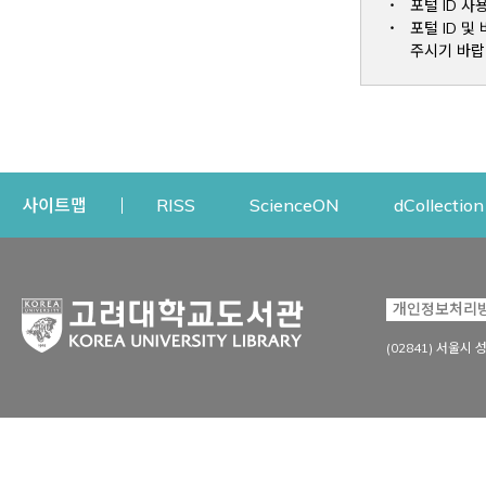
포털 ID 사
포털 ID 
주시기 바랍
Opens a new window
Opens a new win
사이트맵
RISS
ScienceON
dCollection
자료이용
연구지원
개인정보처리
Open
자료찾기
연구지원 서비스
(02841) 서울시 
상세검색
정보이용교육
강의수업자료
학술지 등재/평가 정보
데이터베이스
투고 저널 추천
전자저널
연구 동향 분석
전자책·이러닝
오픈액세스 출판 지원