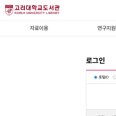
내
용
으
로
자료이용
연구지원
건
너
뛰
기
로그인
포털ID