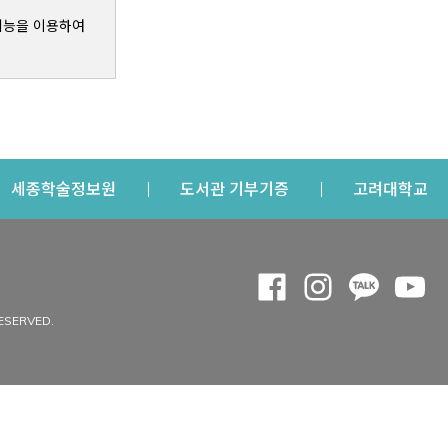
기능을 이용하여
s a new window
Opens a new window
Opens a new windo
Op
세종학술정보원
도서관 기부기증
고려대학교
나의공간
Opens a new window
Opens a new 
Opens a
Op
 window
내정보
ESERVED.
내서재
개인공지
이용자정보 관리
연회비·이용증
이용현황