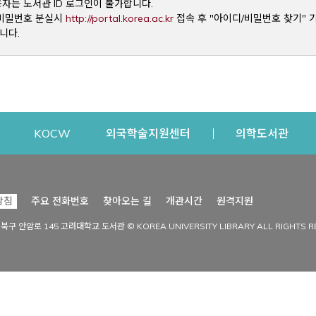
용자는 도서관 ID 로그인이 불가합니다.
Opens a new window
및 비밀번호 분실시
http://portal.korea.ac.kr
접속 후 "아이디/비밀번호 찾기" 
니다.
dow
Opens a new window
Opens a new window
Opens a new window
Open
KOCW
외국학술지원센터
의학도서관
시설이용
커뮤니티
Opens a new
방침
주요 전화번호
찾아오는 길
개관시간
원격지원
s a new window
시설찾기
도서관 소식
성북구 안암로 145 고려대학교 도서관 © KOREA UNIVERSITY LIBRARY ALL RIGHTS R
Opens a new window
시설·좌석 예약·현황
공지사항
중앙도서관
보도자료
중앙도서관(대학원)
홍보자료
학술정보관(CDL)
현황·통계
과학도서관
FAQ & QnA