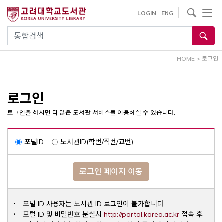
내
사이트내 검색
LOGIN
ENG
용
으
통합검색
로
건
HOME
>
로그인
너
뛰
기
로그인
로그인을 하시면 더 많은 도서관 서비스를 이용하실 수 있습니다.
포털ID
도서관ID(학번/직번/교번)
로그인 페이지 이동
포털 ID 사용자는 도서관 ID 로그인이 불가합니다.
Opens a ne
포털 ID 및 비밀번호 분실시
http://portal.korea.ac.kr
접속 후