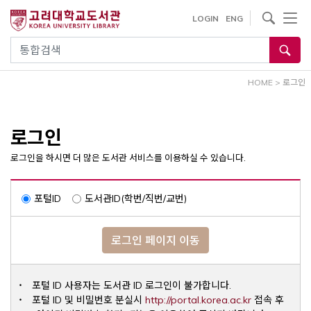
내
사이트내 검색
LOGIN
ENG
용
으
통합검색
로
건
HOME
>
로그인
너
뛰
기
로그인
로그인을 하시면 더 많은 도서관 서비스를 이용하실 수 있습니다.
포털ID
도서관ID(학번/직번/교번)
로그인 페이지 이동
포털 ID 사용자는 도서관 ID 로그인이 불가합니다.
Opens a ne
포털 ID 및 비밀번호 분실시
http://portal.korea.ac.kr
접속 후