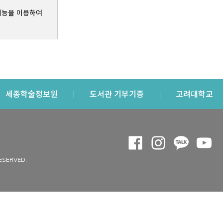
기능을 이용하여
s a new window
Opens a new window
Opens a new windo
Op
세종학술정보원
도서관 기부기증
고려대학교
나의공간
Opens a new window
Opens a new 
Opens a
Op
 window
내정보
ESERVED.
내서재
개인공지
이용자정보 관리
연회비·이용증
이용현황