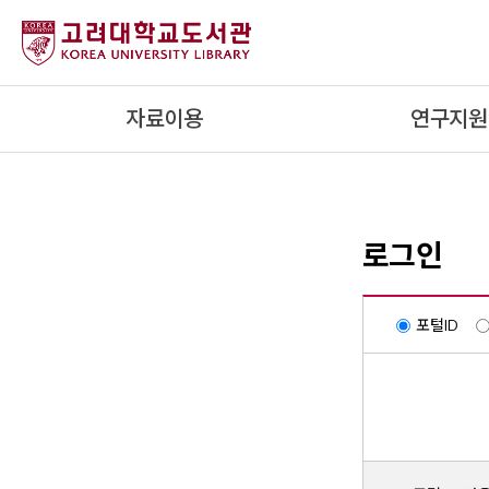
내
용
으
로
자료이용
연구지원
건
너
뛰
기
로그인
포털ID