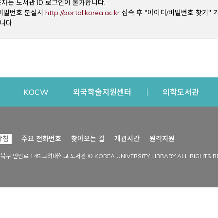
용자는 도서관 ID 로그인이 불가합니다.
Opens a new window
및 비밀번호 분실시
http://portal.korea.ac.kr
접속 후 "아이디/비밀번호 찾기" 
니다.
dow
Opens a new window
Opens a new window
Opens a new window
Open
KOCW
외국학술지원센터
의학도서관
시설이용
커뮤니티
Opens a new
방침
주요 전화번호
찾아오는 길
개관시간
원격지원
s a new window
시설찾기
도서관 소식
성북구 안암로 145 고려대학교 도서관 © KOREA UNIVERSITY LIBRARY ALL RIGHTS R
Opens a new window
시설·좌석 예약·현황
공지사항
중앙도서관
보도자료
중앙도서관(대학원)
홍보자료
학술정보관(CDL)
현황·통계
과학도서관
FAQ & QnA