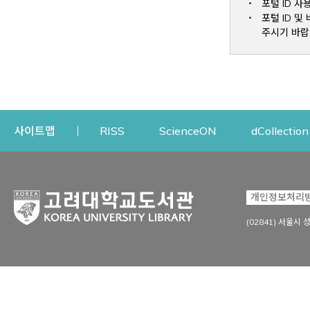
포털 ID 사
포털 ID 
주시기 바랍
Opens a new window
Opens a new win
사이트맵
RISS
ScienceON
dCollection
자료이용
연구지원
개인정보처리
Open
자료찾기
연구지원 서비스
(02841) 서울시 
상세검색
정보이용교육
강의수업자료
학술지 등재/평가 정보
데이터베이스
투고 저널 추천
전자저널
연구 동향 분석
전자책·이러닝
오픈액세스 출판 지원