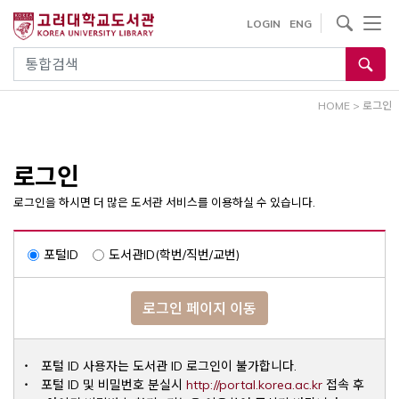
내
사이트내 검색
LOGIN
ENG
용
으
통합검색
로
건
HOME
>
로그인
너
뛰
기
로그인
로그인을 하시면 더 많은 도서관 서비스를 이용하실 수 있습니다.
포털ID
도서관ID(학번/직번/교번)
로그인 페이지 이동
포털 ID 사용자는 도서관 ID 로그인이 불가합니다.
Opens a ne
포털 ID 및 비밀번호 분실시
http://portal.korea.ac.kr
접속 후