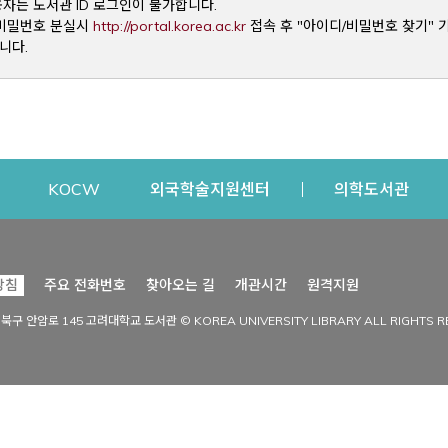
용자는 도서관 ID 로그인이 불가합니다.
Opens a new window
및 비밀번호 분실시
http://portal.korea.ac.kr
접속 후 "아이디/비밀번호 찾기" 
니다.
dow
Opens a new window
Opens a new window
Opens a new window
Open
KOCW
외국학술지원센터
의학도서관
시설이용
커뮤니티
Opens a new
방침
주요 전화번호
찾아오는 길
개관시간
원격지원
s a new window
시설찾기
도서관 소식
성북구 안암로 145 고려대학교 도서관 © KOREA UNIVERSITY LIBRARY ALL RIGHTS R
Opens a new window
시설·좌석 예약·현황
공지사항
중앙도서관
보도자료
중앙도서관(대학원)
홍보자료
학술정보관(CDL)
현황·통계
과학도서관
FAQ & QnA