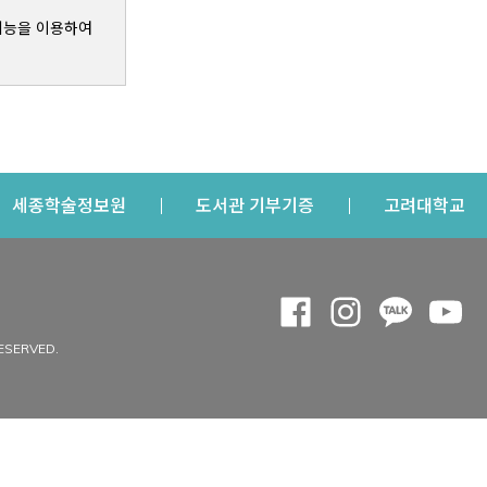
기능을 이용하여
s a new window
Opens a new window
Opens a new windo
Op
세종학술정보원
도서관 기부기증
고려대학교
나의공간
Opens a new window
Opens a new 
Opens a
Op
 window
내정보
ESERVED.
내서재
개인공지
이용자정보 관리
연회비·이용증
이용현황