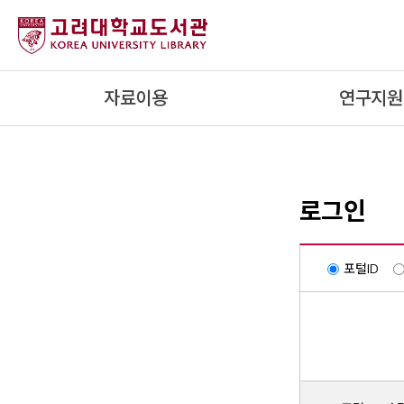
내
용
으
로
자료이용
연구지원
건
너
뛰
기
로그인
포털ID