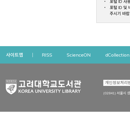
포털 ID 사
포털 ID 
주시기 바랍
Opens a new window
Opens a new win
사이트맵
RISS
ScienceON
dCollection
자료이용
연구지원
개인정보처리
Open
자료찾기
연구지원 서비스
(02841) 서울시 
상세검색
정보이용교육
강의수업자료
학술지 등재/평가 정보
데이터베이스
투고 저널 추천
전자저널
연구 동향 분석
전자책·이러닝
오픈액세스 출판 지원