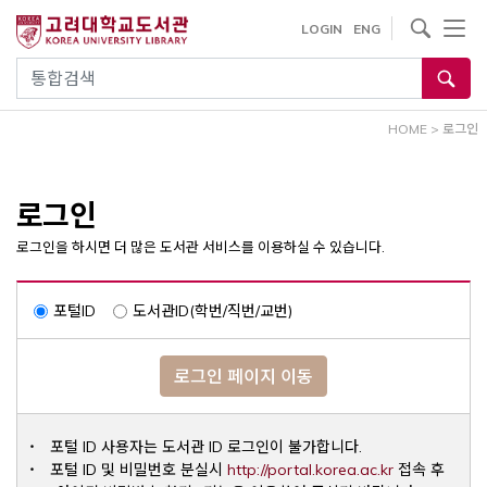
내
사이트내 검색
LOGIN
ENG
용
으
통합검색
로
건
HOME
>
로그인
너
뛰
기
로그인
로그인을 하시면 더 많은 도서관 서비스를 이용하실 수 있습니다.
포털ID
도서관ID(학번/직번/교번)
로그인 페이지 이동
포털 ID 사용자는 도서관 ID 로그인이 불가합니다.
Opens a ne
포털 ID 및 비밀번호 분실시
http://portal.korea.ac.kr
접속 후