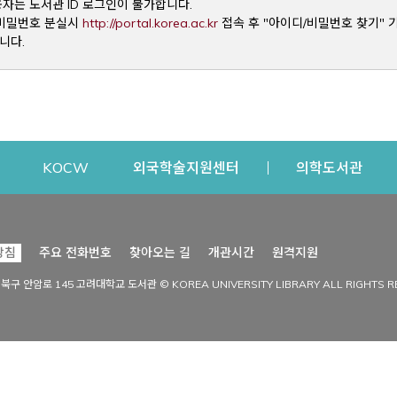
용자는 도서관 ID 로그인이 불가합니다.
Opens a new window
및 비밀번호 분실시
http://portal.korea.ac.kr
접속 후 "아이디/비밀번호 찾기" 
니다.
dow
Opens a new window
Opens a new window
Opens a new window
Open
KOCW
외국학술지원센터
의학도서관
시설이용
커뮤니티
Opens a new
방침
주요 전화번호
찾아오는 길
개관시간
원격지원
s a new window
시설찾기
도서관 소식
성북구 안암로 145 고려대학교 도서관 © KOREA UNIVERSITY LIBRARY ALL RIGHTS R
Opens a new window
시설·좌석 예약·현황
공지사항
중앙도서관
보도자료
중앙도서관(대학원)
홍보자료
학술정보관(CDL)
현황·통계
과학도서관
FAQ & QnA