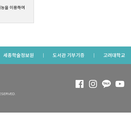
기능을 이용하여
s a new window
Opens a new window
Opens a new windo
Op
세종학술정보원
도서관 기부기증
고려대학교
나의공간
Opens a new window
Opens a new 
Opens a
Op
 window
내정보
ESERVED.
내서재
개인공지
이용자정보 관리
연회비·이용증
이용현황