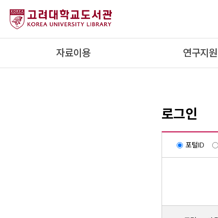
내
용
으
로
자료이용
연구지원
건
너
뛰
기
로그인
포털ID