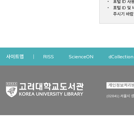
포털 ID 사
포털 ID 
주시기 바랍
Opens a new window
Opens a new win
사이트맵
RISS
ScienceON
dCollection
자료이용
연구지원
개인정보처리
Open
자료찾기
연구지원 서비스
(02841) 서울시 
상세검색
정보이용교육
강의수업자료
학술지 등재/평가 정보
데이터베이스
투고 저널 추천
전자저널
연구 동향 분석
전자책·이러닝
오픈액세스 출판 지원