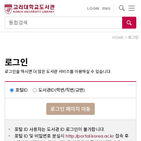
내
사이트내 검색
LOGIN
ENG
용
으
통합검색
로
건
HOME
>
로그인
너
뛰
기
로그인
로그인을 하시면 더 많은 도서관 서비스를 이용하실 수 있습니다.
포털ID
도서관ID(학번/직번/교번)
로그인 페이지 이동
포털 ID 사용자는 도서관 ID 로그인이 불가합니다.
Opens a ne
포털 ID 및 비밀번호 분실시
http://portal.korea.ac.kr
접속 후