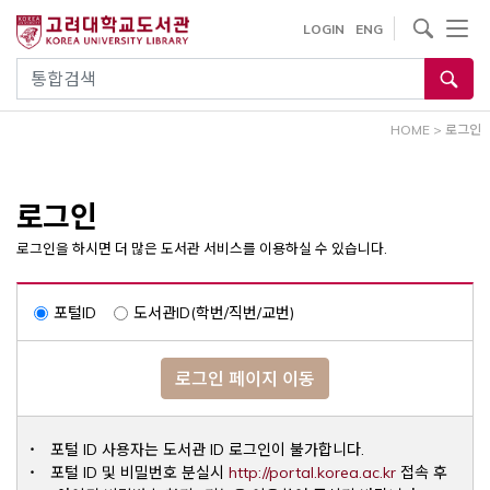
내
사이트내 검색
LOGIN
ENG
용
으
통합검색
로
건
HOME
>
로그인
너
뛰
기
로그인
로그인을 하시면 더 많은 도서관 서비스를 이용하실 수 있습니다.
포털ID
도서관ID(학번/직번/교번)
로그인 페이지 이동
포털 ID 사용자는 도서관 ID 로그인이 불가합니다.
Opens a ne
포털 ID 및 비밀번호 분실시
http://portal.korea.ac.kr
접속 후