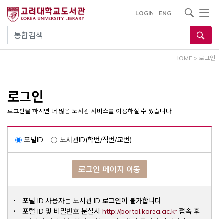
내
사이트내 검색
LOGIN
ENG
용
으
통합검색
로
건
HOME
>
로그인
너
뛰
기
로그인
로그인을 하시면 더 많은 도서관 서비스를 이용하실 수 있습니다.
포털ID
도서관ID(학번/직번/교번)
로그인 페이지 이동
포털 ID 사용자는 도서관 ID 로그인이 불가합니다.
Opens a ne
포털 ID 및 비밀번호 분실시
http://portal.korea.ac.kr
접속 후