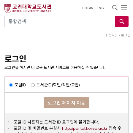
내
사이트내 검색
LOGIN
ENG
용
으
통합검색
로
건
HOME
>
로그인
너
뛰
기
로그인
로그인을 하시면 더 많은 도서관 서비스를 이용하실 수 있습니다.
포털ID
도서관ID(학번/직번/교번)
로그인 페이지 이동
포털 ID 사용자는 도서관 ID 로그인이 불가합니다.
Opens a ne
포털 ID 및 비밀번호 분실시
http://portal.korea.ac.kr
접속 후