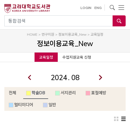
내
사이트내 검색
LOGIN
ENG
용
으
통합검색
로
건
HOME
>
연구지원
>
정보이용교육_New
>
교육일정
너
정보이용교육_New
뛰
기
교육일정
수업지원교육 신청
.
전체
학술DB
서지관리
표절예방
멀티미디어
일반