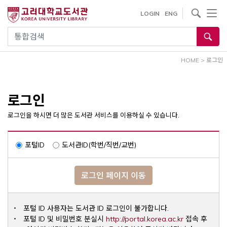
내
사이트내 검색
LOGIN
ENG
용
으
통합검색
로
건
HOME
>
로그인
너
뛰
기
로그인
로그인을 하시면 더 많은 도서관 서비스를 이용하실 수 있습니다.
포털ID
도서관ID(학번/직번/교번)
로그인 페이지 이동
포털 ID 사용자는 도서관 ID 로그인이 불가합니다.
Opens a ne
포털 ID 및 비밀번호 분실시
http://portal.korea.ac.kr
접속 후