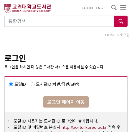
내
사이트내 검색
LOGIN
ENG
용
으
통합검색
로
건
HOME
>
로그인
너
뛰
기
로그인
로그인을 하시면 더 많은 도서관 서비스를 이용하실 수 있습니다.
포털ID
도서관ID(학번/직번/교번)
로그인 페이지 이동
포털 ID 사용자는 도서관 ID 로그인이 불가합니다.
Opens a ne
포털 ID 및 비밀번호 분실시
http://portal.korea.ac.kr
접속 후