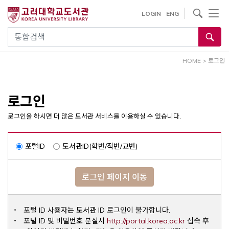
내
사이트내 검색
LOGIN
ENG
용
으
통합검색
로
건
HOME
>
로그인
너
뛰
기
로그인
로그인을 하시면 더 많은 도서관 서비스를 이용하실 수 있습니다.
포털ID
도서관ID(학번/직번/교번)
로그인 페이지 이동
포털 ID 사용자는 도서관 ID 로그인이 불가합니다.
Opens a ne
포털 ID 및 비밀번호 분실시
http://portal.korea.ac.kr
접속 후