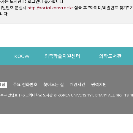
용자는 도서관 ID 로그인이 불가합니다.
Opens a new window
및 비밀번호 분실시
http://portal.korea.ac.kr
접속 후 "아이디/비밀번호 찾기" 
니다.
dow
Opens a new window
Opens a new window
Opens a new window
Open
KOCW
외국학술지원센터
의학도서관
시설이용
커뮤니티
Opens a new
방침
주요 전화번호
찾아오는 길
개관시간
원격지원
s a new window
시설찾기
도서관 소식
성북구 안암로 145 고려대학교 도서관 © KOREA UNIVERSITY LIBRARY ALL RIGHTS R
Opens a new window
시설·좌석 예약·현황
공지사항
중앙도서관
보도자료
중앙도서관(대학원)
홍보자료
학술정보관(CDL)
현황·통계
과학도서관
FAQ & QnA