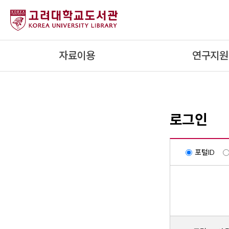
내
용
으
로
자료이용
연구지원
건
너
뛰
기
로그인
포털ID