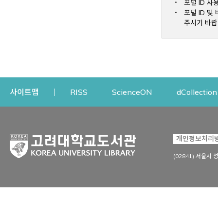
포털 ID 사
포털 ID 
주시기 바랍
Opens a new window
Opens a new win
사이트맵
RISS
ScienceON
dCollection
자료이용
연구지원
개인정보처리
Open
자료찾기
연구지원 서비스
(02841) 서울시 
상세검색
정보이용교육
강의수업자료
학술지 등재/평가 정보
데이터베이스
투고 저널 추천
전자저널
연구 동향 분석
전자책·이러닝
오픈액세스 출판 지원