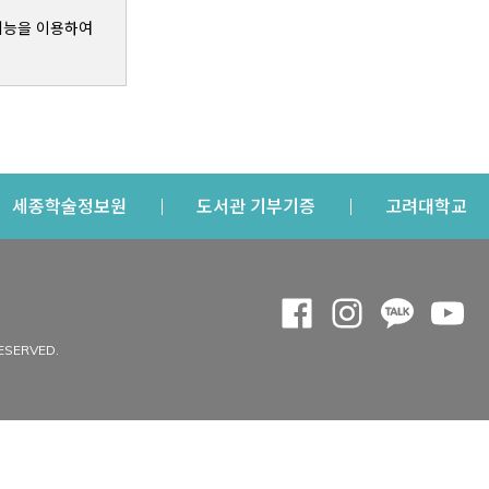
기능을 이용하여
s a new window
Opens a new window
Opens a new windo
Op
세종학술정보원
도서관 기부기증
고려대학교
나의공간
Opens a new window
Opens a new 
Opens a
Op
 window
내정보
ESERVED.
내서재
개인공지
이용자정보 관리
연회비·이용증
이용현황