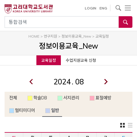
내
사이트내 검색
LOGIN
ENG
용
으
통합검색
로
건
HOME
>
연구지원
>
정보이용교육_New
>
교육일정
너
정보이용교육_New
뛰
기
교육일정
수업지원교육 신청
.
전체
학술DB
서지관리
표절예방
멀티미디어
일반