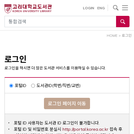
내
사이트내 검색
LOGIN
ENG
용
으
통합검색
로
건
HOME
>
로그인
너
뛰
기
로그인
로그인을 하시면 더 많은 도서관 서비스를 이용하실 수 있습니다.
포털ID
도서관ID(학번/직번/교번)
로그인 페이지 이동
포털 ID 사용자는 도서관 ID 로그인이 불가합니다.
Opens a ne
포털 ID 및 비밀번호 분실시
http://portal.korea.ac.kr
접속 후