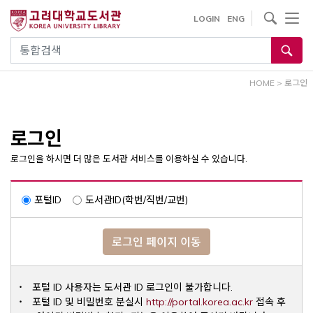
내
사이트내 검색
LOGIN
ENG
용
으
통합검색
로
건
HOME
>
로그인
너
뛰
기
로그인
로그인을 하시면 더 많은 도서관 서비스를 이용하실 수 있습니다.
포털ID
도서관ID(학번/직번/교번)
로그인 페이지 이동
포털 ID 사용자는 도서관 ID 로그인이 불가합니다.
Opens a ne
포털 ID 및 비밀번호 분실시
http://portal.korea.ac.kr
접속 후