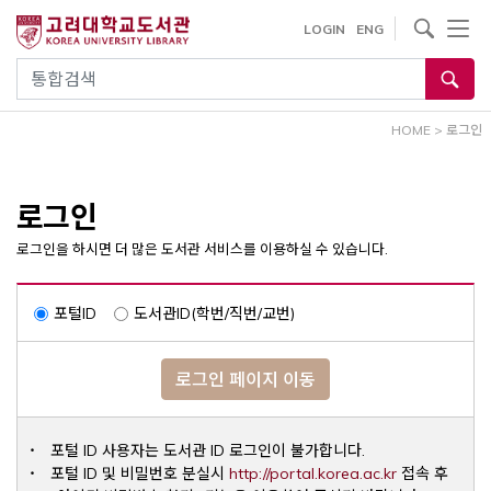
내
사이트내 검색
LOGIN
ENG
용
으
통합검색
로
건
HOME
>
로그인
너
뛰
기
로그인
로그인을 하시면 더 많은 도서관 서비스를 이용하실 수 있습니다.
포털ID
도서관ID(학번/직번/교번)
로그인 페이지 이동
포털 ID 사용자는 도서관 ID 로그인이 불가합니다.
Opens a ne
포털 ID 및 비밀번호 분실시
http://portal.korea.ac.kr
접속 후