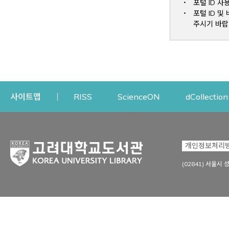
포털 ID 사
포털 ID 
주시기 바랍
Opens a new window
Opens a new win
사이트맵
RISS
ScienceON
dCollection
자료이용
연구지원
개인정보처리
Open
자료찾기
연구지원 서비스
(02841) 서울시 
상세검색
정보이용교육
강의수업자료
학술지 등재/평가 정보
데이터베이스
투고 저널 추천
전자저널
연구 동향 분석
전자책·이러닝
오픈액세스 출판 지원