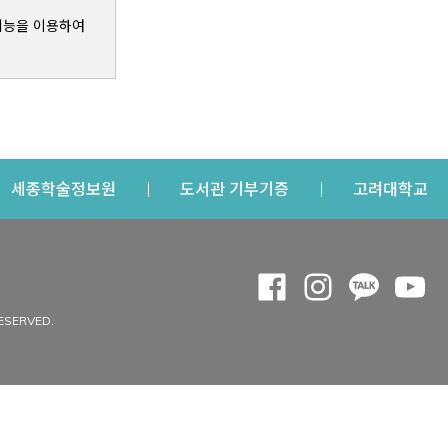
기능을 이용하여
s a new window
Opens a new window
Opens a new windo
Op
세종학술정보원
도서관 기부기증
고려대학교
나의공간
Opens a new window
Opens a new 
Opens a
Op
 window
내정보
ESERVED.
내서재
개인공지
이용자정보 관리
연회비·이용증
이용현황