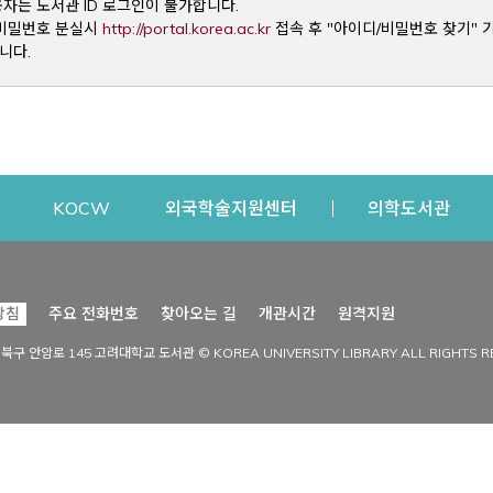
용자는 도서관 ID 로그인이 불가합니다.
Opens a new window
및 비밀번호 분실시
http://portal.korea.ac.kr
접속 후 "아이디/비밀번호 찾기" 
니다.
dow
Opens a new window
Opens a new window
Opens a new window
Open
KOCW
외국학술지원센터
의학도서관
시설이용
커뮤니티
Opens a new
방침
주요 전화번호
찾아오는 길
개관시간
원격지원
s a new window
시설찾기
도서관 소식
성북구 안암로 145 고려대학교 도서관 © KOREA UNIVERSITY LIBRARY ALL RIGHTS R
Opens a new window
시설·좌석 예약·현황
공지사항
중앙도서관
보도자료
중앙도서관(대학원)
홍보자료
학술정보관(CDL)
현황·통계
과학도서관
FAQ & QnA