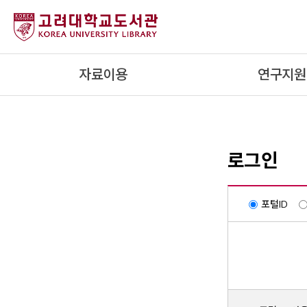
내
용
으
로
자료이용
연구지원
건
너
뛰
기
로그인
포털ID