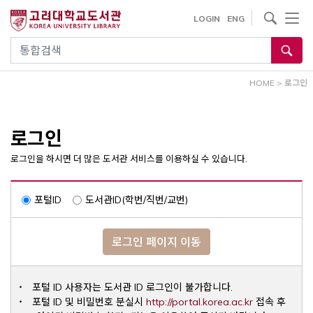
내
사이트내 검색
LOGIN
ENG
용
으
통합검색
로
건
HOME
>
로그인
너
뛰
기
로그인
로그인을 하시면 더 많은 도서관 서비스를 이용하실 수 있습니다.
포털ID
도서관ID(학번/직번/교번)
로그인 페이지 이동
포털 ID 사용자는 도서관 ID 로그인이 불가합니다.
Opens a ne
포털 ID 및 비밀번호 분실시
http://portal.korea.ac.kr
접속 후