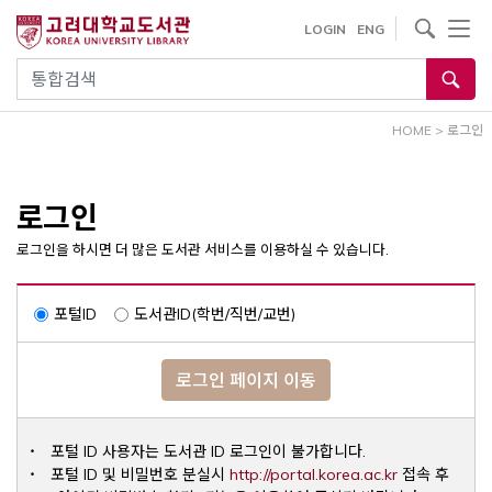
내
사이트내 검색
LOGIN
ENG
용
으
통합검색
로
건
HOME
>
로그인
너
뛰
기
로그인
로그인을 하시면 더 많은 도서관 서비스를 이용하실 수 있습니다.
포털ID
도서관ID(학번/직번/교번)
로그인 페이지 이동
포털 ID 사용자는 도서관 ID 로그인이 불가합니다.
Opens a ne
포털 ID 및 비밀번호 분실시
http://portal.korea.ac.kr
접속 후