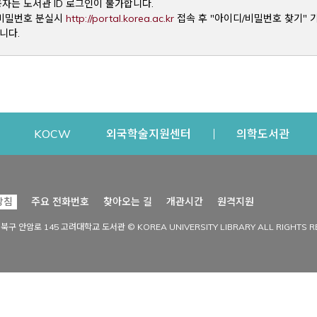
용자는 도서관 ID 로그인이 불가합니다.
Opens a new window
및 비밀번호 분실시
http://portal.korea.ac.kr
접속 후 "아이디/비밀번호 찾기" 
니다.
dow
Opens a new window
Opens a new window
Opens a new window
Open
KOCW
외국학술지원센터
의학도서관
시설이용
커뮤니티
Opens a new
방침
주요 전화번호
찾아오는 길
개관시간
원격지원
s a new window
시설찾기
도서관 소식
성북구 안암로 145 고려대학교 도서관 © KOREA UNIVERSITY LIBRARY ALL RIGHTS R
Opens a new window
시설·좌석 예약·현황
공지사항
중앙도서관
보도자료
중앙도서관(대학원)
홍보자료
학술정보관(CDL)
현황·통계
과학도서관
FAQ & QnA