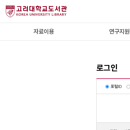
내
용
으
로
자료이용
연구지원
건
너
뛰
기
로그인
포털ID