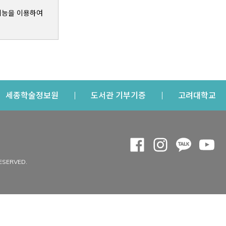
기능을 이용하여
s a new window
Opens a new window
Opens a new windo
Op
세종학술정보원
도서관 기부기증
고려대학교
나의공간
Opens a new window
Opens a new 
Opens a
Op
 window
내정보
ESERVED.
내서재
개인공지
이용자정보 관리
연회비·이용증
이용현황