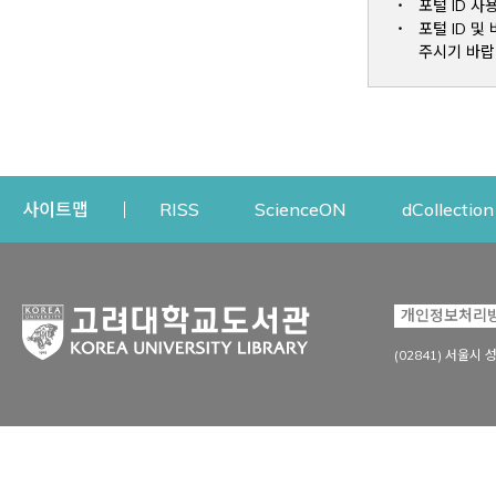
포털 ID 사
포털 ID 
주시기 바랍
Opens a new window
Opens a new win
사이트맵
RISS
ScienceON
dCollection
자료이용
연구지원
개인정보처리
Open
자료찾기
연구지원 서비스
(02841) 서울시 
상세검색
정보이용교육
강의수업자료
학술지 등재/평가 정보
데이터베이스
투고 저널 추천
전자저널
연구 동향 분석
전자책·이러닝
오픈액세스 출판 지원