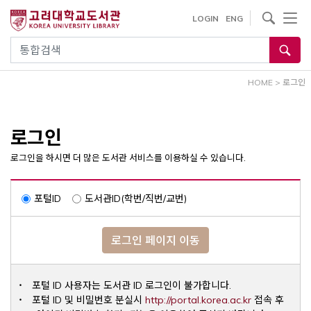
내
사이트내 검색
LOGIN
ENG
용
으
통합검색
로
건
HOME
>
로그인
너
뛰
기
로그인
로그인을 하시면 더 많은 도서관 서비스를 이용하실 수 있습니다.
포털ID
도서관ID(학번/직번/교번)
로그인 페이지 이동
포털 ID 사용자는 도서관 ID 로그인이 불가합니다.
Opens a ne
포털 ID 및 비밀번호 분실시
http://portal.korea.ac.kr
접속 후