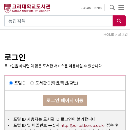
내
사이트내 검색
LOGIN
ENG
용
으
통합검색
로
건
HOME
>
로그인
너
뛰
기
로그인
로그인을 하시면 더 많은 도서관 서비스를 이용하실 수 있습니다.
포털ID
도서관ID(학번/직번/교번)
로그인 페이지 이동
포털 ID 사용자는 도서관 ID 로그인이 불가합니다.
Opens a ne
포털 ID 및 비밀번호 분실시
http://portal.korea.ac.kr
접속 후