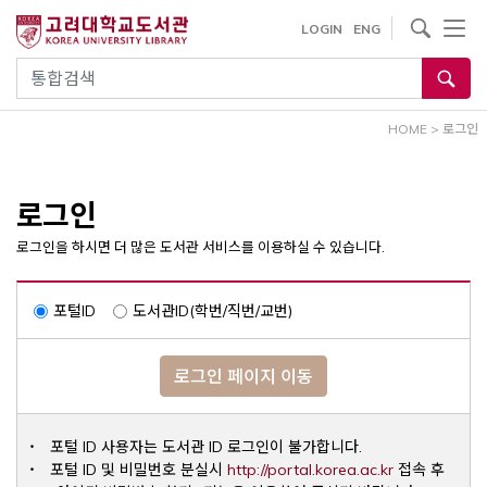
내
사이트내 검색
LOGIN
ENG
용
으
통합검색
로
건
HOME
>
로그인
너
뛰
기
로그인
로그인을 하시면 더 많은 도서관 서비스를 이용하실 수 있습니다.
포털ID
도서관ID(학번/직번/교번)
로그인 페이지 이동
포털 ID 사용자는 도서관 ID 로그인이 불가합니다.
Opens a ne
포털 ID 및 비밀번호 분실시
http://portal.korea.ac.kr
접속 후