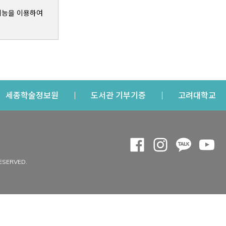
기능을 이용하여
s a new window
Opens a new window
Opens a new windo
Op
세종학술정보원
도서관 기부기증
고려대학교
나의공간
Opens a new window
Opens a new 
Opens a
Op
 window
내정보
ESERVED.
내서재
개인공지
이용자정보 관리
연회비·이용증
이용현황