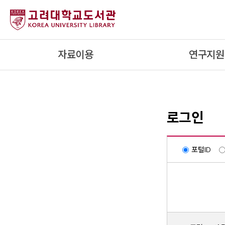
내
용
으
로
자료이용
연구지원
건
너
뛰
기
로그인
포털ID