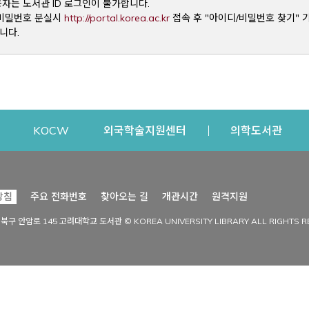
용자는 도서관 ID 로그인이 불가합니다.
Opens a new window
및 비밀번호 분실시
http://portal.korea.ac.kr
접속 후 "아이디/비밀번호 찾기" 
니다.
dow
Opens a new window
Opens a new window
Opens a new window
Open
KOCW
외국학술지원센터
의학도서관
시설이용
커뮤니티
Opens a new
방침
주요 전화번호
찾아오는 길
개관시간
원격지원
s a new window
시설찾기
도서관 소식
성북구 안암로 145 고려대학교 도서관 © KOREA UNIVERSITY LIBRARY ALL RIGHTS R
Opens a new window
시설·좌석 예약·현황
공지사항
중앙도서관
보도자료
중앙도서관(대학원)
홍보자료
학술정보관(CDL)
현황·통계
과학도서관
FAQ & QnA