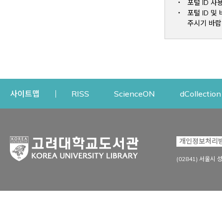
포털 ID 사
포털 ID 
주시기 바랍
Opens a new window
Opens a new win
사이트맵
RISS
ScienceON
dCollection
자료이용
연구지원
개인정보처리
Open
자료찾기
연구지원 서비스
(02841) 서울시 
상세검색
정보이용교육
강의수업자료
학술지 등재/평가 정보
데이터베이스
투고 저널 추천
전자저널
연구 동향 분석
전자책·이러닝
오픈액세스 출판 지원