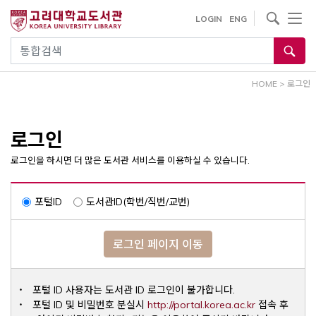
내
사이트내 검색
LOGIN
ENG
용
으
통합검색
로
건
HOME
>
로그인
너
뛰
기
로그인
로그인을 하시면 더 많은 도서관 서비스를 이용하실 수 있습니다.
포털ID
도서관ID(학번/직번/교번)
로그인 페이지 이동
포털 ID 사용자는 도서관 ID 로그인이 불가합니다.
Opens a ne
포털 ID 및 비밀번호 분실시
http://portal.korea.ac.kr
접속 후