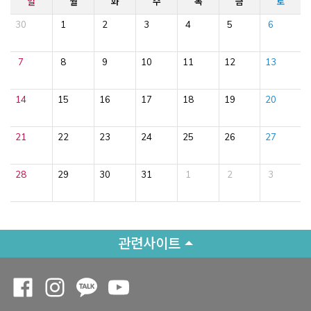
일
월
화
수
목
금
토
30
1
2
3
4
5
6
7
8
9
10
11
12
13
14
15
16
17
18
19
20
21
22
23
24
25
26
27
28
29
30
31
1
2
3
관련사이트
Opens a new window
Opens a new window
Opens a new window
Opens a new window