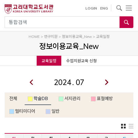
내
사이트내 검색
LOGIN
ENG
용
으
통합검색
로
건
HOME
>
연구지원
>
정보이용교육_New
>
교육일정
너
정보이용교육_New
뛰
기
교육일정
수업지원교육 신청
.
전체
학술DB
서지관리
표절예방
멀티미디어
일반