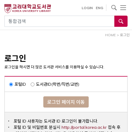
내
사이트내 검색
LOGIN
ENG
용
으
통합검색
로
건
HOME
>
로그인
너
뛰
기
로그인
로그인을 하시면 더 많은 도서관 서비스를 이용하실 수 있습니다.
포털ID
도서관ID(학번/직번/교번)
로그인 페이지 이동
포털 ID 사용자는 도서관 ID 로그인이 불가합니다.
Opens a ne
포털 ID 및 비밀번호 분실시
http://portal.korea.ac.kr
접속 후