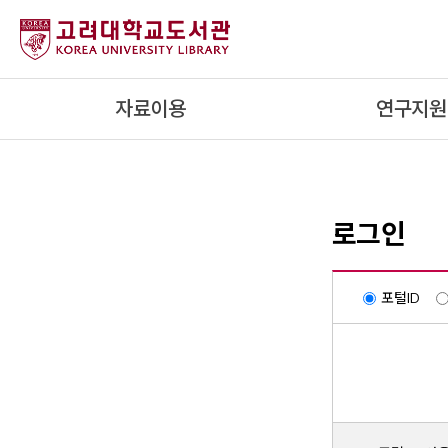
내
용
으
로
자료이용
연구지원
건
너
뛰
기
로그인
포털ID