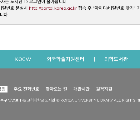
용자는 도서관 ID 로그인이 불가합니다.
Opens a new window
및 비밀번호 분실시
http://portal.korea.ac.kr
접속 후 "아이디/비밀번호 찾기" 
니다.
dow
Opens a new window
Opens a new window
Opens a new window
Open
KOCW
외국학술지원센터
의학도서관
시설이용
커뮤니티
Opens a new
방침
주요 전화번호
찾아오는 길
개관시간
원격지원
s a new window
시설찾기
도서관 소식
성북구 안암로 145 고려대학교 도서관 © KOREA UNIVERSITY LIBRARY ALL RIGHTS R
Opens a new window
시설·좌석 예약·현황
공지사항
중앙도서관
보도자료
중앙도서관(대학원)
홍보자료
학술정보관(CDL)
현황·통계
과학도서관
FAQ & QnA