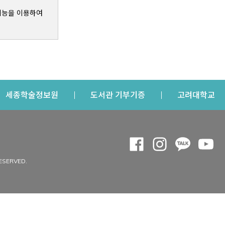
기능을 이용하여
s a new window
Opens a new window
Opens a new windo
Op
세종학술정보원
도서관 기부기증
고려대학교
나의공간
Opens a new window
Opens a new 
Opens a
Op
 window
내정보
ESERVED.
내서재
개인공지
이용자정보 관리
연회비·이용증
이용현황