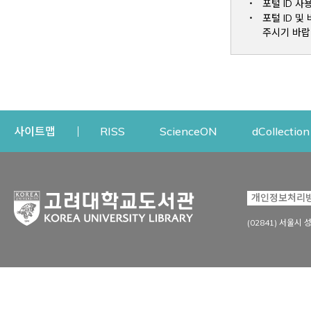
포털 ID 사
포털 ID 
주시기 바랍
Opens a new window
Opens a new win
사이트맵
RISS
ScienceON
dCollection
자료이용
연구지원
개인정보처리
Open
자료찾기
연구지원 서비스
(02841) 서울시 
상세검색
정보이용교육
강의수업자료
학술지 등재/평가 정보
데이터베이스
투고 저널 추천
전자저널
연구 동향 분석
전자책·이러닝
오픈액세스 출판 지원