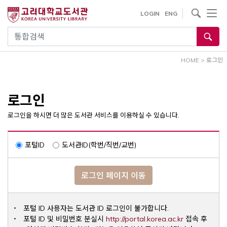
내
사이트내 검색
LOGIN
ENG
용
으
통합검색
로
건
HOME
>
로그인
너
뛰
기
로그인
로그인을 하시면 더 많은 도서관 서비스를 이용하실 수 있습니다.
포털ID
도서관ID(학번/직번/교번)
로그인 페이지 이동
포털 ID 사용자는 도서관 ID 로그인이 불가합니다.
Opens a ne
포털 ID 및 비밀번호 분실시
http://portal.korea.ac.kr
접속 후