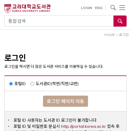
내
사이트내 검색
LOGIN
ENG
용
으
통합검색
로
건
HOME
>
로그인
너
뛰
기
로그인
로그인을 하시면 더 많은 도서관 서비스를 이용하실 수 있습니다.
포털ID
도서관ID(학번/직번/교번)
로그인 페이지 이동
포털 ID 사용자는 도서관 ID 로그인이 불가합니다.
Opens a ne
포털 ID 및 비밀번호 분실시
http://portal.korea.ac.kr
접속 후