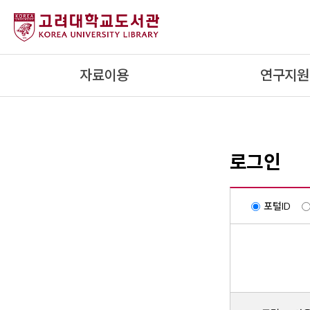
내
용
으
로
자료이용
연구지원
건
너
뛰
기
로그인
포털ID