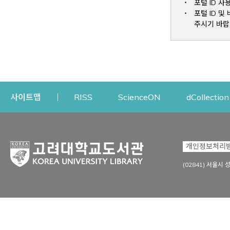
포털 ID 사
포털 ID 
주시기 바랍
Opens a new window
Opens a new win
사이트맵
RISS
ScienceON
dCollection
자료이용
연구지원
개인정보처리
Open
자료찾기
연구지원 서비스
(02841) 서울시 
상세검색
정보이용교육
강의수업자료
학술지 등재/평가 정보
데이터베이스
투고 저널 추천
전자저널
연구 동향 분석
전자책·이러닝
오픈액세스 출판 지원