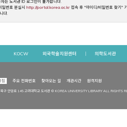
용자는 도서관 ID 로그인이 불가합니다.
Opens a new window
및 비밀번호 분실시
http://portal.korea.ac.kr
접속 후 "아이디/비밀번호 찾기" 
니다.
dow
Opens a new window
Opens a new window
Opens a new window
Open
KOCW
외국학술지원센터
의학도서관
시설이용
커뮤니티
Opens a new
방침
주요 전화번호
찾아오는 길
개관시간
원격지원
s a new window
시설찾기
도서관 소식
성북구 안암로 145 고려대학교 도서관 © KOREA UNIVERSITY LIBRARY ALL RIGHTS R
Opens a new window
시설·좌석 예약·현황
공지사항
중앙도서관
보도자료
중앙도서관(대학원)
홍보자료
학술정보관(CDL)
현황·통계
과학도서관
FAQ & QnA