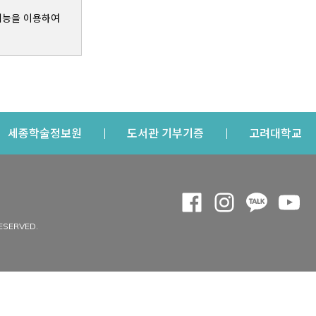
기능을 이용하여
s a new window
Opens a new window
Opens a new windo
Op
세종학술정보원
도서관 기부기증
고려대학교
나의공간
Opens a new window
Opens a new 
Opens a
Op
 window
내정보
ESERVED.
내서재
개인공지
이용자정보 관리
연회비·이용증
이용현황