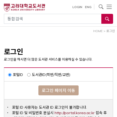
내
사이트내 검색
LOGIN
ENG
용
으
통합검색
로
건
HOME
>
로그인
너
뛰
기
로그인
로그인을 하시면 더 많은 도서관 서비스를 이용하실 수 있습니다.
포털ID
도서관ID(학번/직번/교번)
로그인 페이지 이동
포털 ID 사용자는 도서관 ID 로그인이 불가합니다.
Opens a ne
포털 ID 및 비밀번호 분실시
http://portal.korea.ac.kr
접속 후