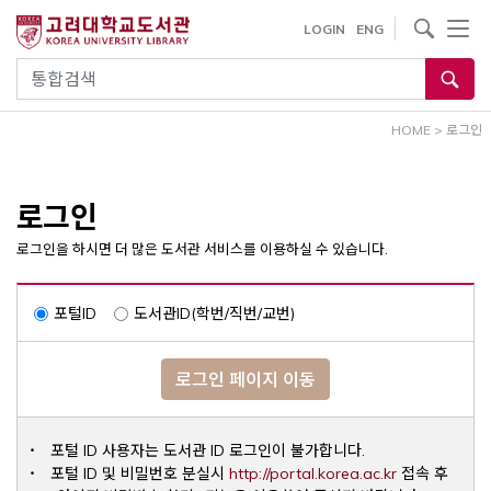
내
사이트내 검색
LOGIN
ENG
용
으
통합검색
로
건
HOME
>
로그인
너
뛰
기
로그인
로그인을 하시면 더 많은 도서관 서비스를 이용하실 수 있습니다.
포털ID
도서관ID(학번/직번/교번)
로그인 페이지 이동
포털 ID 사용자는 도서관 ID 로그인이 불가합니다.
Opens a ne
포털 ID 및 비밀번호 분실시
http://portal.korea.ac.kr
접속 후